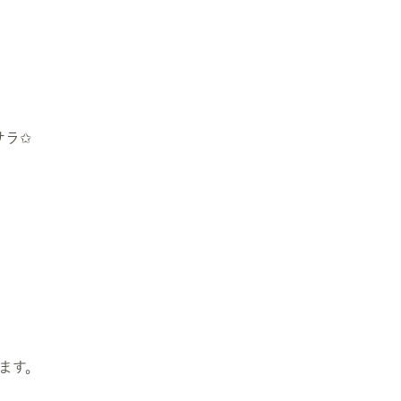
サラ✩
ます。