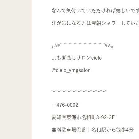
なんて気付いていただければ嬉しいで
汗が気になる方は翌朝シャワーしていた
｡.୨୧⌒⌒⌒⌒⌒⌒⌒⌒⌒୨୧.｡
よもぎ蒸しサロンcielo
@cielo_ymgsalon
︶︶︶︶︶︶︶︶︶︶︶
〒476-0002
愛知県東海市名和町3-92-3F
無料駐車場①番┊名和駅から徒歩4分