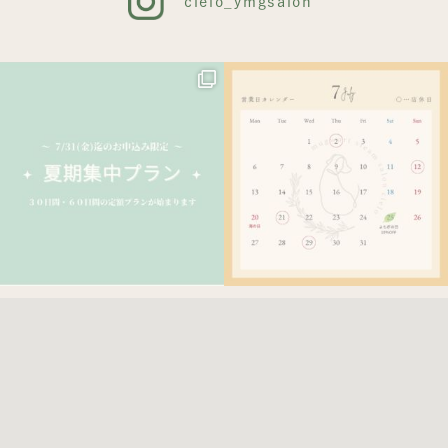
cielo_ymgsalon