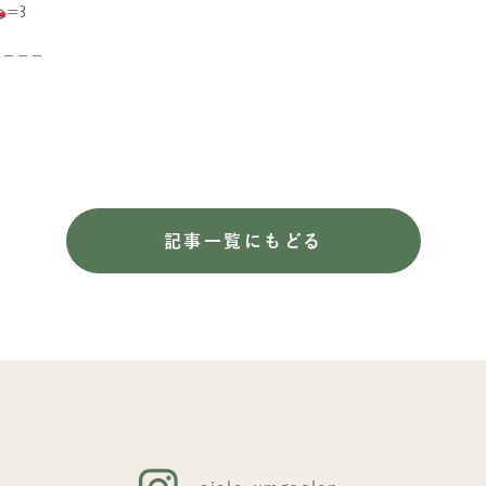
=꒱
 – – –
記事一覧にもどる