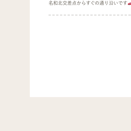
名和北交差点からすぐの通り沿いです
– – – – – – – – – – – – – – – – – – – – – –